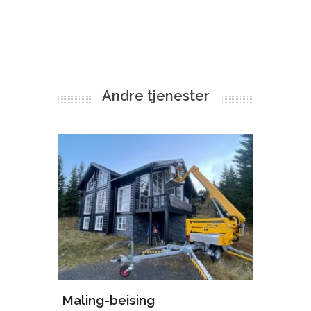
Andre tjenester
ing
Maling-beising
Stilla