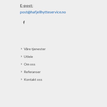
E-post:
post@hafjellhytteservice.no
Våre tjenester
Utleie
Om oss
Referanser
Kontakt oss